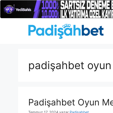
İçeriğe
atla
padişahbet oyun
Padişahbet Oyun Me
Temmuz 17, 2024
yazar
Padişahbet