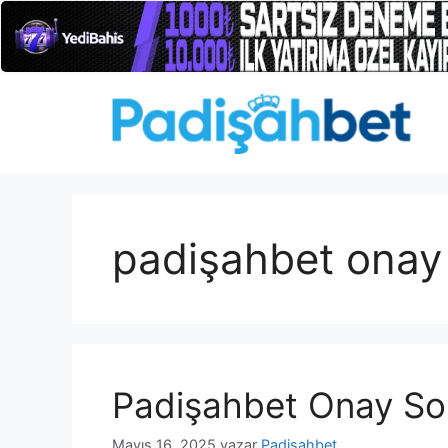
İçeriğe
atla
padişahbet onay
Padişahbet Onay So
Mayıs 16, 2025
yazar
Padişahbet