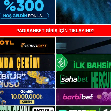
PADISAHBET GİRİŞ İÇİN TIKLAYINIZ!