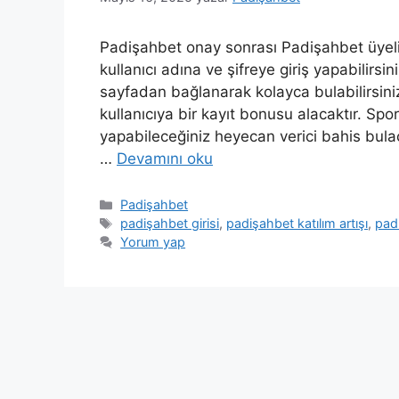
Padişahbet onay sonrası Padişahbet üyeliğ
kullanıcı adına ve şifreye giriş yapabilirsi
sayfadan bağlanarak kolayca bulabilirsini
kullanıcıya bir kayıt bonusu alacaktır. Sp
yapabileceğiniz heyecan verici bahis bulac
…
Devamını oku
Kategoriler
Padişahbet
Etiketler
padişahbet girisi
,
padişahbet katılım artışı
,
pad
Yorum yap