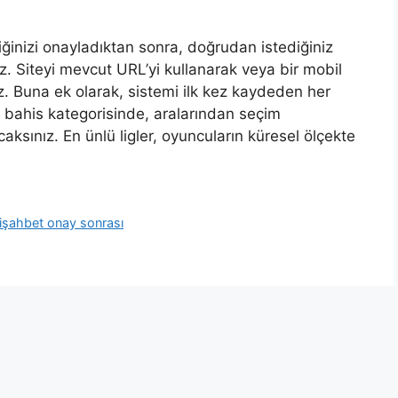
inizi onayladıktan sonra, doğrudan istediğiniz
niz. Siteyi mevcut URL’yi kullanarak veya bir mobil
z. Buna ek olarak, sistemi ilk kez kaydeden her
or bahis kategorisinde, aralarından seçim
aksınız. En ünlü ligler, oyuncuların küresel ölçekte
işahbet onay sonrası