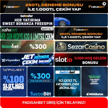
×
PADISAHBET GİRİŞ İÇİN TIKLAYINIZ!