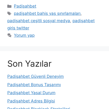
Kategoriler
Padişahbet
Etiketler
padişahbet bahis yaş sınırlamaları
,
padişahbet çeşitli sosyal medya
,
padişahbet
giris twitter
Yorum yap
Son Yazılar
Padişahbet Güvenli Deneyim
Padişahbet Bonus Tasarımı
Padişahbet Yasal Durum
Padişahbet Adres Bilgisi