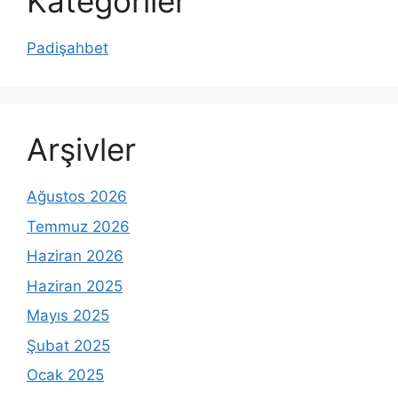
Kategoriler
Padişahbet
Arşivler
Ağustos 2026
Temmuz 2026
Haziran 2026
Haziran 2025
Mayıs 2025
Şubat 2025
Ocak 2025