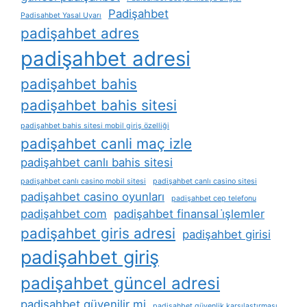
Padişahbet
Padisahbet Yasal Uyarı
padişahbet adres
padişahbet adresi
padişahbet bahis
padişahbet bahis sitesi
padişahbet bahis sitesi mobil giriş özelliği
padişahbet canli maç izle
padişahbet canlı bahis sitesi
padişahbet canlı casino mobil sitesi
padişahbet canlı casino sitesi
padişahbet casino oyunları
padişahbet cep telefonu
padişahbet com
padişahbet finansal i̇şlemler
padişahbet giris adresi
padişahbet girisi
padişahbet giriş
padişahbet güncel adresi
padişahbet güvenilir mi
padişahbet güvenlik karşılaştırması