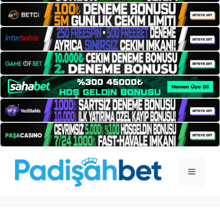
İçeriğe
atla
Menü