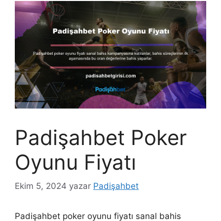
Padişahbet Poker
Oyunu Fiyatı
Ekim 5, 2024
yazar
Padişahbet
Padişahbet poker oyunu fiyatı sanal bahis