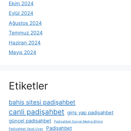
Ekim 2024
Eylül 2024
Ağustos 2024
Temmuz 2024
Haziran 2024
Mayıs 2024
Etiketler
bahis sitesi padişahbet
canli padişahbet
giris yap padişahbet
güncel padişahbet
Padisahbet Sosyal Medya Bilgisi
Padişahbet
Padisahbet Yasal Uyarı