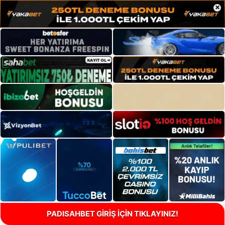
×
PADISAHBET GİRİŞ İÇİN TIKLAYINIZ!