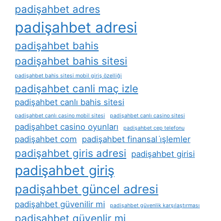
padişahbet adres
padişahbet adresi
padişahbet bahis
padişahbet bahis sitesi
padişahbet bahis sitesi mobil giriş özelliği
padişahbet canli maç izle
padişahbet canlı bahis sitesi
padişahbet canlı casino mobil sitesi
padişahbet canlı casino sitesi
padişahbet casino oyunları
padişahbet cep telefonu
padişahbet com
padişahbet finansal i̇şlemler
padişahbet giris adresi
padişahbet girisi
padişahbet giriş
padişahbet güncel adresi
padişahbet güvenilir mi
padişahbet güvenlik karşılaştırması
padişahbet güvenlir mi