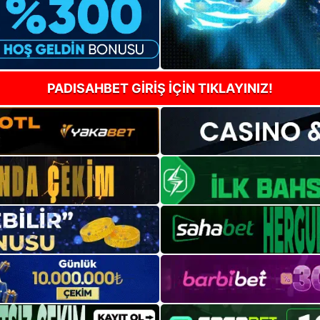
PADISAHBET GİRİŞ İÇİN TIKLAYINIZ!