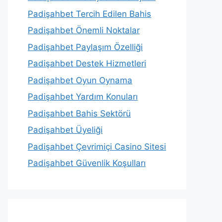
Padişahbet Tercih Edilen Bahis
Padişahbet Önemli Noktalar
Padişahbet Paylaşım Özelliği
Padişahbet Destek Hizmetleri
Padişahbet Oyun Oynama
Padişahbet Yardım Konuları
Padişahbet Bahis Sektörü
Padişahbet Üyeliği
Padişahbet Çevrimiçi Casino Sitesi
Padişahbet Güvenlik Koşulları