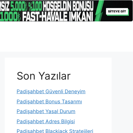
Son Yazılar
Padişahbet Güvenli Deneyim
Padişahbet Bonus Tasarımı
Padişahbet Yasal Durum
Padişahbet Adres Bilgisi
Padişahbet Blackjack Stratejileri