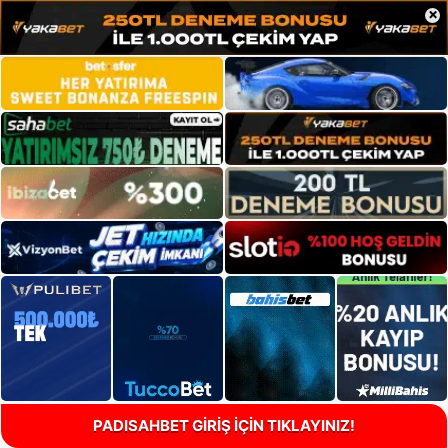
×
PADISAHBET GİRİŞ İÇİN TIKLAYINIZ!