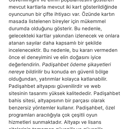
mevcut kartlarla mevcut iki kart gösterildiğinde
oyuncunun bir çifte ihtiyacı var. Özünde kartın
masada listelenen bireyler için mükemmel
durumda olduğunu gösterir. Bu nedenle,
gelecekteki kartlar yakından izlenecek ve onlara
atanan sayılar daha kapsamlı bir şekilde
incelenecektir. Bu nedenle, bu kararı vermeden
önce el deneyimini ve elin doğasını iyice
değerlendirin.
Padişahbet ödeme şikayetleri
nereye bildirilir
bu konuda en güvenli bölge
olduğundan, yatırımlar kolayca katlanabilir.
Padişahbet altyapısı güvenilirdir ve web
sitesinin tasarımı yüksek kalitededir. Padişahbet
bahis sitesi, altyapısının bir parçası olarak
benzersiz yöntemler kullanır. Padişahbet, özel
programları aracılığıyla çok çeşitli oyun
hizmetleri sunmaktadır. Altyapı ve lisans