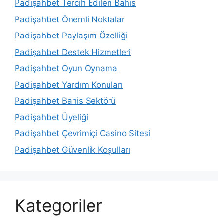
Padişahbet Tercih Edilen Bahis
Padişahbet Önemli Noktalar
Padişahbet Paylaşım Özelliği
Padişahbet Destek Hizmetleri
Padişahbet Oyun Oynama
Padişahbet Yardım Konuları
Padişahbet Bahis Sektörü
Padişahbet Üyeliği
Padişahbet Çevrimiçi Casino Sitesi
Padişahbet Güvenlik Koşulları
Kategoriler