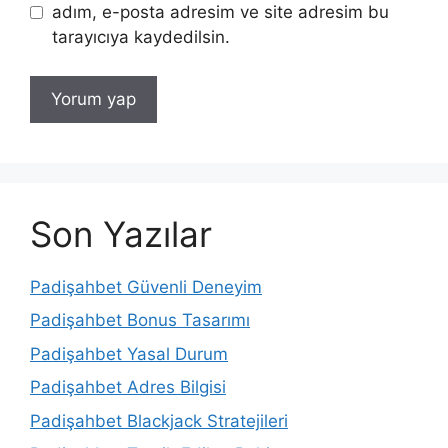
adım, e-posta adresim ve site adresim bu
tarayıcıya kaydedilsin.
Son Yazılar
Padişahbet Güvenli Deneyim
Padişahbet Bonus Tasarımı
Padişahbet Yasal Durum
Padişahbet Adres Bilgisi
Padişahbet Blackjack Stratejileri