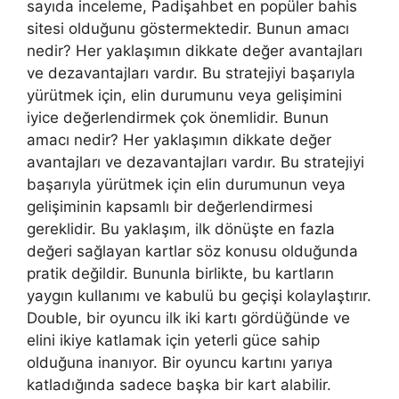
sayıda inceleme, Padişahbet en popüler bahis
sitesi olduğunu göstermektedir. Bunun amacı
nedir? Her yaklaşımın dikkate değer avantajları
ve dezavantajları vardır. Bu stratejiyi başarıyla
yürütmek için, elin durumunu veya gelişimini
iyice değerlendirmek çok önemlidir. Bunun
amacı nedir? Her yaklaşımın dikkate değer
avantajları ve dezavantajları vardır. Bu stratejiyi
başarıyla yürütmek için elin durumunun veya
gelişiminin kapsamlı bir değerlendirmesi
gereklidir. Bu yaklaşım, ilk dönüşte en fazla
değeri sağlayan kartlar söz konusu olduğunda
pratik değildir. Bununla birlikte, bu kartların
yaygın kullanımı ve kabulü bu geçişi kolaylaştırır.
Double, bir oyuncu ilk iki kartı gördüğünde ve
elini ikiye katlamak için yeterli güce sahip
olduğuna inanıyor. Bir oyuncu kartını yarıya
katladığında sadece başka bir kart alabilir.