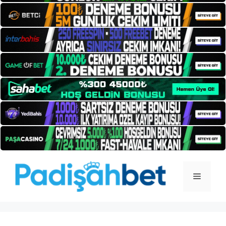
İçeriğe
atla
Menü