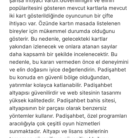
şansa ihtiyacı vardır.Güvenilirliğini ve elinin
popülaritesini gösteren mevcut kartlarla mevcut
iki kart gösterildiğinde oyuncunun bir çifte
ihtiyacı var. Özünde kartın masada listelenen
bireyler için mükemmel durumda olduğunu
gösterir. Bu nedenle, gelecekteki kartlar
yakından izlenecek ve onlara atanan sayılar
daha kapsamlı bir şekilde incelenecektir. Bu
nedenle, bu kararı vermeden önce el deneyimini
ve elin doğasını iyice değerlendirin. Padişahbet
bu konuda en güvenli bölge olduğundan,
yatırımlar kolayca katlanabilir. Padişahbet
altyapısı güvenilirdir ve web sitesinin tasarımı
yüksek kalitededir. Padişahbet bahis sitesi,
altyapısının bir parçası olarak benzersiz
yöntemler kullanır. Padişahbet, özel programları
aracılığıyla çok çeşitli oyun hizmetleri
sunmaktadır. Altyapı ve lisans sitelerinin