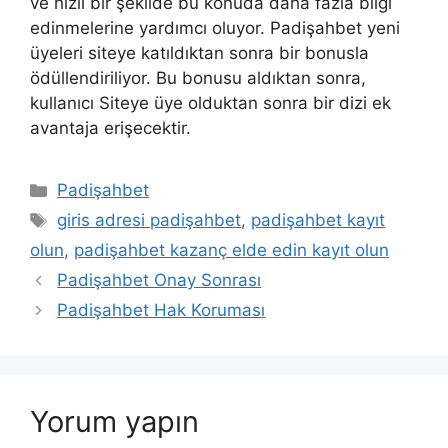
ve hızlı bir şekilde bu konuda daha fazla bilgi
edinmelerine yardımcı oluyor. Padişahbet yeni
üyeleri siteye katıldıktan sonra bir bonusla
ödüllendiriliyor. Bu bonusu aldıktan sonra,
kullanıcı Siteye üye olduktan sonra bir dizi ek
avantaja erişecektir.
Kategoriler
Padişahbet
Etiketler
giris adresi padişahbet
,
padişahbet kayıt
olun
,
padişahbet kazanç elde edin kayıt olun
Padişahbet Onay Sonrası
Padişahbet Hak Koruması
Yorum yapın