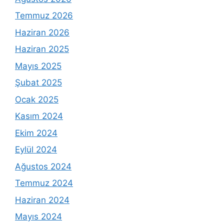
Temmuz 2026
Haziran 2026
Haziran 2025
Mayıs 2025
Şubat 2025
Ocak 2025
Kasım 2024
Ekim 2024
Eylül 2024
Ağustos 2024
Temmuz 2024
Haziran 2024
Mayıs 2024