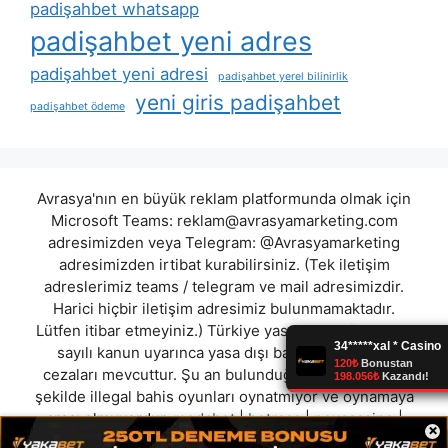
padişahbet whatsapp
padişahbet yeni adres
padişahbet yeni adresi
padişahbet yerel bilinirlik
yeni giris padişahbet
padişahbet ödeme
Avrasya'nın en büyük reklam platformunda olmak için
Microsoft Teams:
reklam@avrasyamarketing.com
adresimizden veya Telegram: @Avrasyamarketing
adresimizden irtibat kurabilirsiniz. (Tek iletişim
adreslerimiz teams / telegram ve mail adresimizdir.
Harici hiçbir iletişim adresimiz bulunmamaktadır.
Lütfen itibar etmeyiniz.) Türkiye yasalarına göre 7258
sayılı kanun uyarınca yasa dışı bahis oynamanın
cezaları mevcuttur. Şu an bulunduğunuz site hiç bir
şekilde illegal bahis oyunları oynatmıyor ve oynamaya
aracı olmuyordur.
modabet
|
betraca
|
nevacasino
|
×
bahsine
|
papelgo
|
betnis
|
meritslot
|
elenorbet