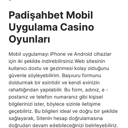
Padişahbet Mobil
Uygulama Casino
Oyunları
Mobil uygulamayı iPhone ve Android cihazlar
için iki şekilde indirebilirsiniz.Web sitesinin
kullanıcı dostu ve gezinmesi kolay olduğunu
güvenle söyleyebilirim. Başvuru formunu
doldurmak bir esintidir ve kendi evinizin
rahatlığından yapılabilir. Bu form, adınız, e -
postanız ve telefon numaranız gibi kişisel
bilgilerinizi ister, böylece sizinle iletişime
geçebiliriz. Bu bilgileri ideal ve doğru bir şekilde
sağlayarak, Sitenin hesap doğrulamasına
doğrudan devam edebileceğinizi belirleyebiliriz.