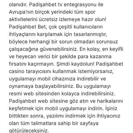
olanıdır. Padişahbet tv entegrasyonu ile
Avrupa’nın birçok yerindeki tüm spor
aktivitelerini ücretsiz izlemeye hazır olun!
Padişahbet Bet, çok çeşitli kullanıcıların
ihtiyaçlarını karşılamak için tasarlanmıştır,
böylece herhangi bir sorun olmadan sorunsuz
çalışacağına güvenebilirsiniz. En kolay, en keyifli
ve heyecan verici bir şekilde para kazanma
fırsatını kaçırmayın. Şimdi kaydolun! Padişahbet
casino tarayıcısını kullanmak istemiyorsanız,
uygulamayı mobil cihazınıza indirebilir ve
oynamaya başlayabilirsiniz. Bu uygulamayı
resmi web sitesinden kolayca indirebilirsiniz.
Padişahbet web sitesine göz atın ve harikalarını
keşfetmek için mobil uygulamayı indirin. İşiniz
bittikten sonra, yazılımı indirmek için ihtiyacınız
olan tüm talimatlara sahip bir sayfaya
götürüleceksiniz.