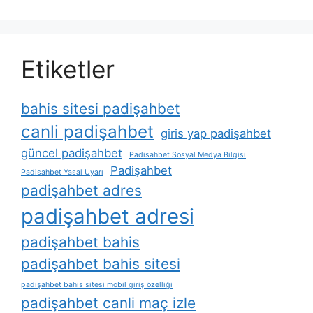
Etiketler
bahis sitesi padişahbet
canli padişahbet
giris yap padişahbet
güncel padişahbet
Padisahbet Sosyal Medya Bilgisi
Padişahbet
Padisahbet Yasal Uyarı
padişahbet adres
padişahbet adresi
padişahbet bahis
padişahbet bahis sitesi
padişahbet bahis sitesi mobil giriş özelliği
padişahbet canli maç izle