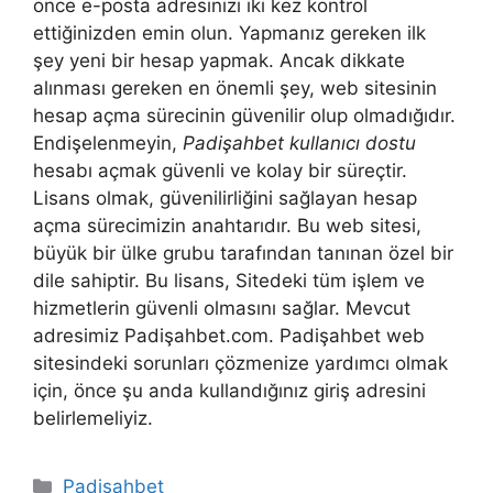
önce e-posta adresinizi iki kez kontrol
ettiğinizden emin olun. Yapmanız gereken ilk
şey yeni bir hesap yapmak. Ancak dikkate
alınması gereken en önemli şey, web sitesinin
hesap açma sürecinin güvenilir olup olmadığıdır.
Endişelenmeyin,
Padişahbet kullanıcı dostu
hesabı açmak güvenli ve kolay bir süreçtir.
Lisans olmak, güvenilirliğini sağlayan hesap
açma sürecimizin anahtarıdır. Bu web sitesi,
büyük bir ülke grubu tarafından tanınan özel bir
dile sahiptir. Bu lisans, Sitedeki tüm işlem ve
hizmetlerin güvenli olmasını sağlar. Mevcut
adresimiz Padişahbet.com. Padişahbet web
sitesindeki sorunları çözmenize yardımcı olmak
için, önce şu anda kullandığınız giriş adresini
belirlemeliyiz.
Kategoriler
Padişahbet