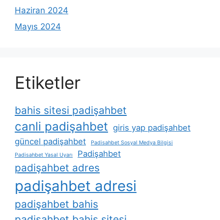
Haziran 2024
Mayıs 2024
Etiketler
bahis sitesi padişahbet
canli padişahbet
giris yap padişahbet
güncel padişahbet
Padisahbet Sosyal Medya Bilgisi
Padişahbet
Padisahbet Yasal Uyarı
padişahbet adres
padişahbet adresi
padişahbet bahis
padişahbet bahis sitesi