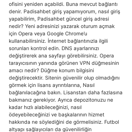
ofisini yeniden açabildi. Buna mevcut bağlantı
denir. Padisahbet giriş yapamıyorum, nasıl giriş
yapabilirim, Padisahbet güncel giriş adresi
nedir? Yeni adresinizi yazarak oturum açmak
için Opera veya Google Chrome’u
kullanabilirsiniz. İnternet bağlantınızla ilgili
sorunları kontrol edin. DNS ayarlarınızı
değiştirerek ana sayfayı görebilirsiniz. Opera
tarayıcısının yanında görünen VPN düğmesinin
amacı nedir? Düğme konum bilgisini
değiştirecektir. Sitenin güvenilir olup olmadığını
görmek için lisans ayrıntılarına, Nasıl
bağlanılacağına bakın. Lisanstan daha fazlasına
bakmanız gerekiyor. Ayrıca depozitonuzu ne
kadar hızlı alabileceğinizi, nasıl
ödeyebileceğinizi ve başkalarının hizmet
hakkında ne söylediğini de görmelisiniz. Futbol
altyapı sağlayıcıları da güvenilirliğin