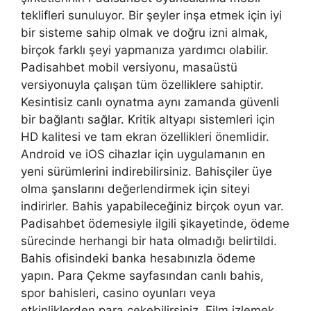
teklifleri sunuluyor. Bir şeyler inşa etmek için iyi
bir sisteme sahip olmak ve doğru izni almak,
birçok farklı şeyi yapmanıza yardımcı olabilir.
Padisahbet mobil versiyonu, masaüstü
versiyonuyla çalışan tüm özelliklere sahiptir.
Kesintisiz canlı oynatma aynı zamanda güvenli
bir bağlantı sağlar. Kritik altyapı sistemleri için
HD kalitesi ve tam ekran özellikleri önemlidir.
Android ve iOS cihazlar için uygulamanın en
yeni sürümlerini indirebilirsiniz. Bahisçiler üye
olma şanslarını değerlendirmek için siteyi
indirirler. Bahis yapabileceğiniz birçok oyun var.
Padisahbet ödemesiyle ilgili şikayetinde, ödeme
sürecinde herhangi bir hata olmadığı belirtildi.
Bahis ofisindeki banka hesabınızla ödeme
yapın. Para Çekme sayfasından canlı bahis,
spor bahisleri, casino oyunları veya
etkinliklerden para çekebilirsiniz. Film izlemek