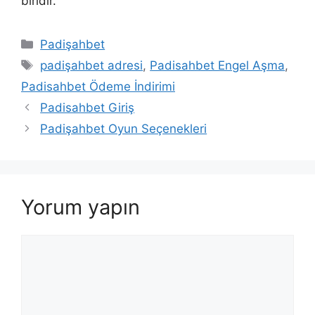
biridir.
Kategoriler
Padişahbet
Etiketler
padişahbet adresi
,
Padisahbet Engel Aşma
,
Padisahbet Ödeme İndirimi
Padisahbet Giriş
Padişahbet Oyun Seçenekleri
Yorum yapın
Yorum