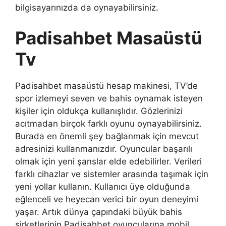
bilgisayarınızda da oynayabilirsiniz.
Padisahbet Masaüstü
Tv
Padisahbet masaüstü hesap makinesi, TV’de
spor izlemeyi seven ve bahis oynamak isteyen
kişiler için oldukça kullanışlıdır. Gözlerinizi
acıtmadan birçok farklı oyunu oynayabilirsiniz.
Burada en önemli şey bağlanmak için mevcut
adresinizi kullanmanızdır. Oyuncular başarılı
olmak için yeni şanslar elde edebilirler. Verileri
farklı cihazlar ve sistemler arasında taşımak için
yeni yollar kullanın. Kullanıcı üye olduğunda
eğlenceli ve heyecan verici bir oyun deneyimi
yaşar. Artık dünya çapındaki büyük bahis
şirketlerinin Padisahbet oyuncularına mobil